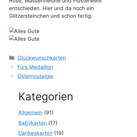
Rose, Wassermelone und Flüsterweiß
entschieden. Hier und da noch ein
Glitzersteinchen und schon fertig.
Kategorien
Glückwunschkarten
Fürs Medaillon
Osternostalgie
Kategorien
Allgemein
(91)
Babykarten
(17)
Dankeskarten
(19)