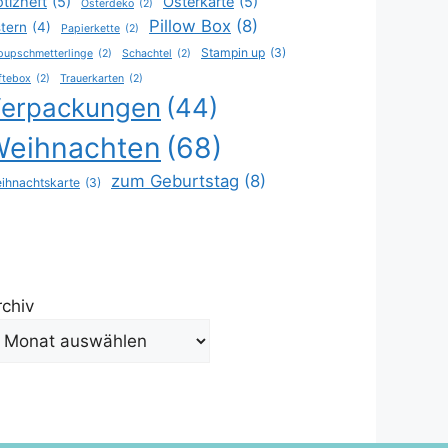
tizheft
(5)
Osterkarte
(5)
Osterdeko
(2)
Pillow Box
(8)
tern
(4)
Papierkette
(2)
Stampin up
(3)
pupschmetterlinge
(2)
Schachtel
(2)
ftebox
(2)
Trauerkarten
(2)
erpackungen
(44)
Weihnachten
(68)
zum Geburtstag
(8)
ihnachtskarte
(3)
rchiv