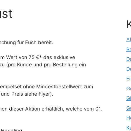
st
A
schung für Euch bereit.
B
g im Wert von 75 €* das exklusive
D
u (pro Kunde und pro Bestellung ein
D
E
Stempelset ohne Mindestbestellwert zum
G
und Preis siehe Flyer).
G
G
en dieser Aktion erhältlich, welche vom 01.
H
K
 Handling