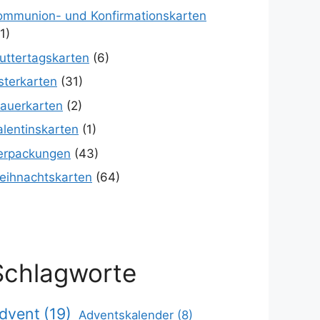
ommunion- und Konfirmationskarten
1)
uttertagskarten
(6)
sterkarten
(31)
rauerkarten
(2)
alentinskarten
(1)
erpackungen
(43)
eihnachtskarten
(64)
Schlagworte
dvent
(19)
Adventskalender
(8)