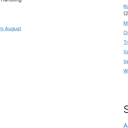
K
(2
M
O
T
V
V
W
A