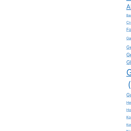
A
Ba
Cr
Fo
Ga
G
G
G
G
He
Ho
Ko
Kon