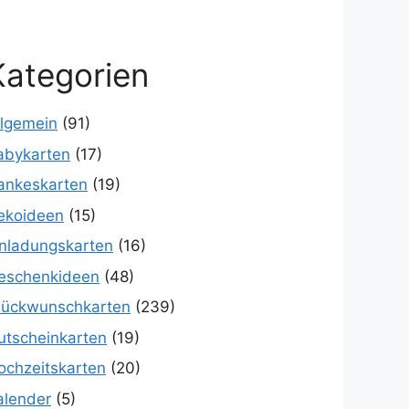
Kategorien
llgemein
(91)
abykarten
(17)
ankeskarten
(19)
ekoideen
(15)
inladungskarten
(16)
eschenkideen
(48)
lückwunschkarten
(239)
utscheinkarten
(19)
ochzeitskarten
(20)
alender
(5)