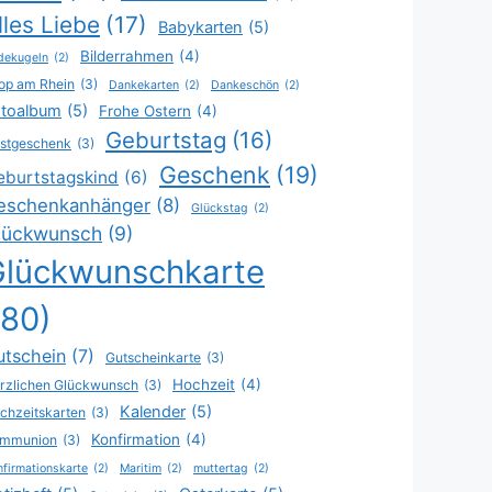
lles Liebe
(17)
Babykarten
(5)
Bilderrahmen
(4)
dekugeln
(2)
op am Rhein
(3)
Dankekarten
(2)
Dankeschön
(2)
toalbum
(5)
Frohe Ostern
(4)
Geburtstag
(16)
stgeschenk
(3)
Geschenk
(19)
eburtstagskind
(6)
eschenkanhänger
(8)
Glückstag
(2)
lückwunsch
(9)
Glückwunschkarte
(80)
utschein
(7)
Gutscheinkarte
(3)
Hochzeit
(4)
rzlichen Glückwunsch
(3)
Kalender
(5)
chzeitskarten
(3)
Konfirmation
(4)
mmunion
(3)
firmationskarte
(2)
Maritim
(2)
muttertag
(2)