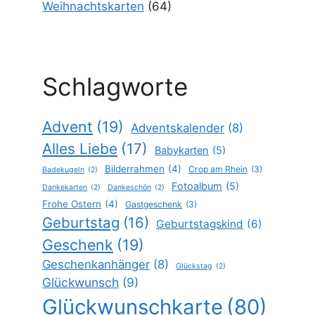
Weihnachtskarten
(64)
Schlagworte
Advent
(19)
Adventskalender
(8)
Alles Liebe
(17)
Babykarten
(5)
Bilderrahmen
(4)
Crop am Rhein
(3)
Badekugeln
(2)
Fotoalbum
(5)
Dankekarten
(2)
Dankeschön
(2)
Frohe Ostern
(4)
Gastgeschenk
(3)
Geburtstag
(16)
Geburtstagskind
(6)
Geschenk
(19)
Geschenkanhänger
(8)
Glückstag
(2)
Glückwunsch
(9)
Glückwunschkarte
(80)