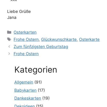
Liebe Grüße
Jana
Kategorien
Osterkarten
Schlagwörter
Frohe Ostern
,
Glückwunschkarte
,
Osterkarte
Zum fünfzigsten Geburtstag
Frohe Ostern
Kategorien
Allgemein
(91)
Babykarten
(17)
Dankeskarten
(19)
Dekoideen
(15)