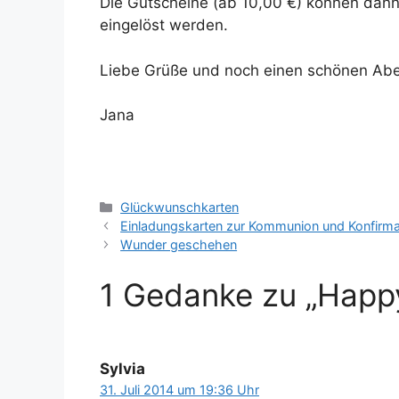
Die Gutscheine (ab 10,00 €) können dan
eingelöst werden.
Liebe Grüße und noch einen schönen Ab
Jana
Kategorien
Glückwunschkarten
Einladungskarten zur Kommunion und Konfirma
Wunder geschehen
1 Gedanke zu „Happy
Sylvia
31. Juli 2014 um 19:36 Uhr