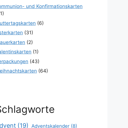
ommunion- und Konfirmationskarten
1)
uttertagskarten
(6)
sterkarten
(31)
rauerkarten
(2)
alentinskarten
(1)
erpackungen
(43)
eihnachtskarten
(64)
Schlagworte
dvent
(19)
Adventskalender
(8)