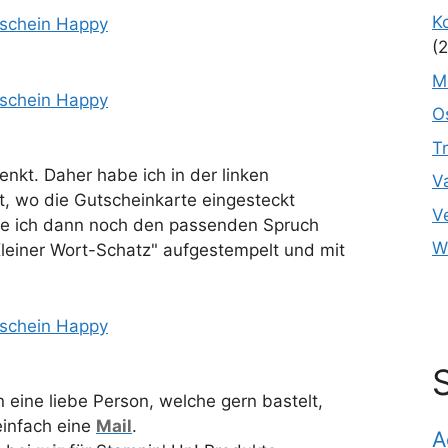
K
(2
M
O
T
nkt. Daher habe ich in der linken
V
t, wo die Gutscheinkarte eingesteckt
V
e ich dann noch den passenden Spruch
W
leiner Wort-Schatz" aufgestempelt und mit
 eine liebe Person, welche gern bastelt,
einfach eine
Mail
.
A