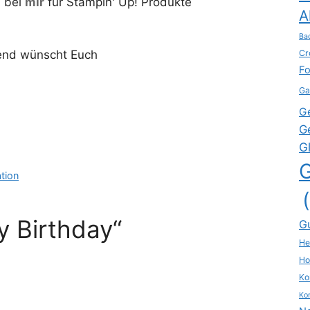
n bei
mir
für Stampin' Up! Produkte
A
Ba
end wünscht Euch
Cr
Fo
Ga
G
G
G
tion
 Birthday“
G
He
Ho
Ko
Kon