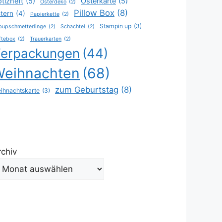
tizheft
(5)
Osterkarte
(5)
Osterdeko
(2)
Pillow Box
(8)
tern
(4)
Papierkette
(2)
Stampin up
(3)
pupschmetterlinge
(2)
Schachtel
(2)
ftebox
(2)
Trauerkarten
(2)
erpackungen
(44)
Weihnachten
(68)
zum Geburtstag
(8)
ihnachtskarte
(3)
rchiv