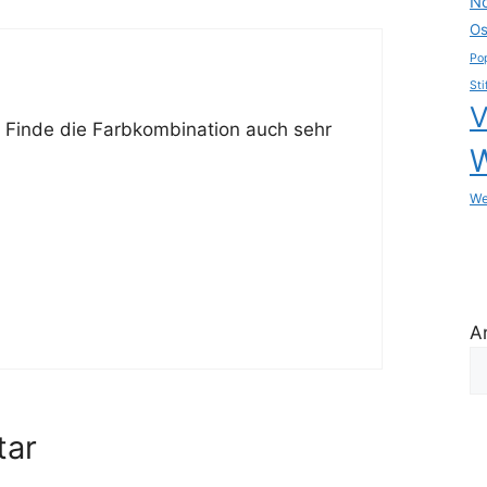
No
Os
Po
Sti
V
. Finde die Farbkombination auch sehr
We
A
tar