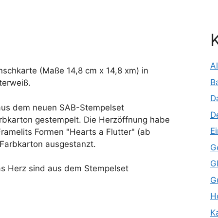
A
schkarte (Maße 14,8 cm x 14,8 xm) in
B
terweiß.
D
 aus dem neuen SAB-Stempelset
D
rbkarton gestempelt. Die Herzöffnung habe
E
amelits Formen "Hearts a Flutter" (ab
 Farbkarton ausgestanzt.
G
G
as Herz sind aus dem Stempelset
G
H
K