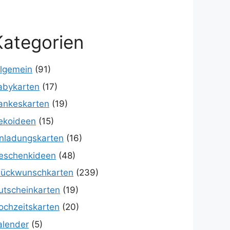
Kategorien
llgemein
(91)
abykarten
(17)
ankeskarten
(19)
ekoideen
(15)
inladungskarten
(16)
eschenkideen
(48)
lückwunschkarten
(239)
utscheinkarten
(19)
ochzeitskarten
(20)
alender
(5)