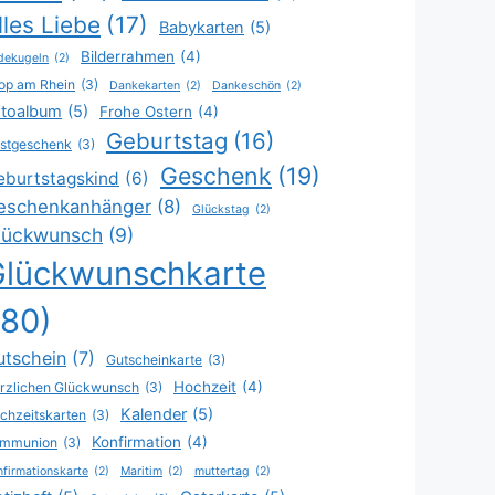
lles Liebe
(17)
Babykarten
(5)
Bilderrahmen
(4)
dekugeln
(2)
op am Rhein
(3)
Dankekarten
(2)
Dankeschön
(2)
toalbum
(5)
Frohe Ostern
(4)
Geburtstag
(16)
stgeschenk
(3)
Geschenk
(19)
eburtstagskind
(6)
eschenkanhänger
(8)
Glückstag
(2)
lückwunsch
(9)
Glückwunschkarte
(80)
utschein
(7)
Gutscheinkarte
(3)
Hochzeit
(4)
rzlichen Glückwunsch
(3)
Kalender
(5)
chzeitskarten
(3)
Konfirmation
(4)
mmunion
(3)
firmationskarte
(2)
Maritim
(2)
muttertag
(2)