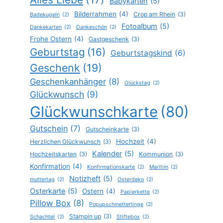
Babykarten
(5)
Bilderrahmen
(4)
Crop am Rhein
(3)
Badekugeln
(2)
Fotoalbum
(5)
Dankekarten
(2)
Dankeschön
(2)
Frohe Ostern
(4)
Gastgeschenk
(3)
Geburtstag
(16)
Geburtstagskind
(6)
Geschenk
(19)
Geschenkanhänger
(8)
Glückstag
(2)
Glückwunsch
(9)
Glückwunschkarte
(80)
Gutschein
(7)
Gutscheinkarte
(3)
Hochzeit
(4)
Herzlichen Glückwunsch
(3)
Kalender
(5)
Hochzeitskarten
(3)
Kommunion
(3)
Konfirmation
(4)
Konfirmationskarte
(2)
Maritim
(2)
Notizheft
(5)
muttertag
(2)
Osterdeko
(2)
Osterkarte
(5)
Ostern
(4)
Papierkette
(2)
Pillow Box
(8)
Popupschmetterlinge
(2)
Stampin up
(3)
Schachtel
(2)
Stiftebox
(2)