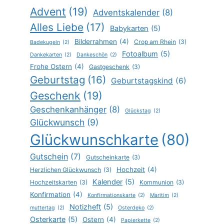
Advent
(19)
Adventskalender
(8)
Alles Liebe
(17)
Babykarten
(5)
Bilderrahmen
(4)
Crop am Rhein
(3)
Badekugeln
(2)
Fotoalbum
(5)
Dankekarten
(2)
Dankeschön
(2)
Frohe Ostern
(4)
Gastgeschenk
(3)
Geburtstag
(16)
Geburtstagskind
(6)
Geschenk
(19)
Geschenkanhänger
(8)
Glückstag
(2)
Glückwunsch
(9)
Glückwunschkarte
(80)
Gutschein
(7)
Gutscheinkarte
(3)
Hochzeit
(4)
Herzlichen Glückwunsch
(3)
Kalender
(5)
Hochzeitskarten
(3)
Kommunion
(3)
Konfirmation
(4)
Konfirmationskarte
(2)
Maritim
(2)
Notizheft
(5)
muttertag
(2)
Osterdeko
(2)
Osterkarte
(5)
Ostern
(4)
Papierkette
(2)