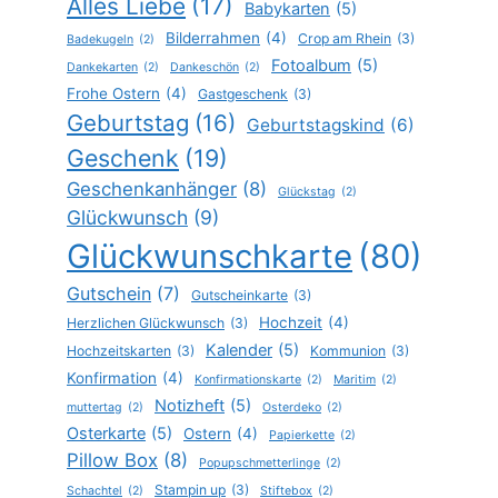
Alles Liebe
(17)
Babykarten
(5)
Bilderrahmen
(4)
Crop am Rhein
(3)
Badekugeln
(2)
Fotoalbum
(5)
Dankekarten
(2)
Dankeschön
(2)
Frohe Ostern
(4)
Gastgeschenk
(3)
Geburtstag
(16)
Geburtstagskind
(6)
Geschenk
(19)
Geschenkanhänger
(8)
Glückstag
(2)
Glückwunsch
(9)
Glückwunschkarte
(80)
Gutschein
(7)
Gutscheinkarte
(3)
Hochzeit
(4)
Herzlichen Glückwunsch
(3)
Kalender
(5)
Hochzeitskarten
(3)
Kommunion
(3)
Konfirmation
(4)
Konfirmationskarte
(2)
Maritim
(2)
Notizheft
(5)
muttertag
(2)
Osterdeko
(2)
Osterkarte
(5)
Ostern
(4)
Papierkette
(2)
Pillow Box
(8)
Popupschmetterlinge
(2)
Stampin up
(3)
Schachtel
(2)
Stiftebox
(2)