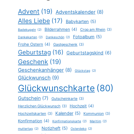
Advent
(19)
Adventskalender
(8)
Alles Liebe
(17)
Babykarten
(5)
Bilderrahmen
(4)
Crop am Rhein
(3)
Badekugeln
(2)
Fotoalbum
(5)
Dankekarten
(2)
Dankeschön
(2)
Frohe Ostern
(4)
Gastgeschenk
(3)
Geburtstag
(16)
Geburtstagskind
(6)
Geschenk
(19)
Geschenkanhänger
(8)
Glückstag
(2)
Glückwunsch
(9)
Glückwunschkarte
(80)
Gutschein
(7)
Gutscheinkarte
(3)
Hochzeit
(4)
Herzlichen Glückwunsch
(3)
Kalender
(5)
Hochzeitskarten
(3)
Kommunion
(3)
Konfirmation
(4)
Konfirmationskarte
(2)
Maritim
(2)
Notizheft
(5)
muttertag
(2)
Osterdeko
(2)