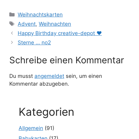
Kategorien
Weihnachtskarten
Schlagwörter
Advent
,
Weihnachten
Happy Birthday creative-depot ❤️
Sterne … no2
Schreibe einen Kommentar
Du musst
angemeldet
sein, um einen
Kommentar abzugeben.
Kategorien
Allgemein
(91)
Babykarten
(17)