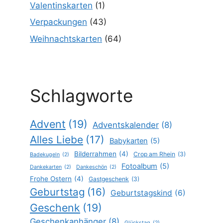
Valentinskarten
(1)
Verpackungen
(43)
Weihnachtskarten
(64)
Schlagworte
Advent
(19)
Adventskalender
(8)
Alles Liebe
(17)
Babykarten
(5)
Bilderrahmen
(4)
Crop am Rhein
(3)
Badekugeln
(2)
Fotoalbum
(5)
Dankekarten
(2)
Dankeschön
(2)
Frohe Ostern
(4)
Gastgeschenk
(3)
Geburtstag
(16)
Geburtstagskind
(6)
Geschenk
(19)
Geschenkanhänger
(8)
Glückstag
(2)