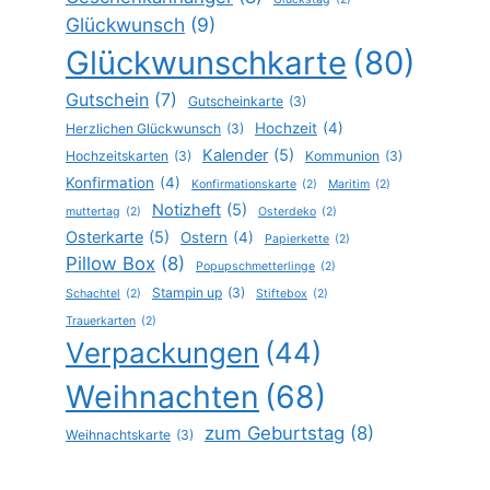
Glückwunsch
(9)
Glückwunschkarte
(80)
Gutschein
(7)
Gutscheinkarte
(3)
Hochzeit
(4)
Herzlichen Glückwunsch
(3)
Kalender
(5)
Hochzeitskarten
(3)
Kommunion
(3)
Konfirmation
(4)
Konfirmationskarte
(2)
Maritim
(2)
Notizheft
(5)
muttertag
(2)
Osterdeko
(2)
Osterkarte
(5)
Ostern
(4)
Papierkette
(2)
Pillow Box
(8)
Popupschmetterlinge
(2)
Stampin up
(3)
Schachtel
(2)
Stiftebox
(2)
Trauerkarten
(2)
Verpackungen
(44)
Weihnachten
(68)
zum Geburtstag
(8)
Weihnachtskarte
(3)