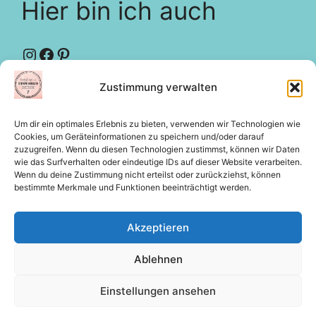
Hier bin ich auch
Instagram
Facebook
Pinterest
Zustimmung verwalten
Designteam
creative-depot
Um dir ein optimales Erlebnis zu bieten, verwenden wir Technologien wie
Rechtliches
Cookies, um Geräteinformationen zu speichern und/oder darauf
zuzugreifen. Wenn du diesen Technologien zustimmst, können wir Daten
wie das Surfverhalten oder eindeutige IDs auf dieser Website verarbeiten.
Wenn du deine Zustimmung nicht erteilst oder zurückziehst, können
bestimmte Merkmale und Funktionen beeinträchtigt werden.
Impressum
Datenschutz
Akzeptieren
Cookie-Richtlinie (EU)
Ablehnen
© 2026 Stempel Kreativ - Jana Thaysen | Mobil:
0171
Einstellungen ansehen
4974191
| E-Mail:
kontakt@stempel-kreativ.de
|
Icon