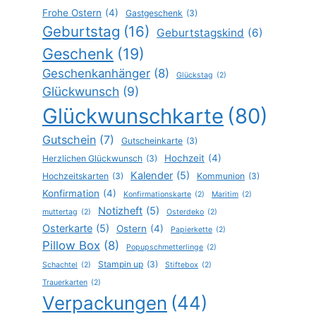
Frohe Ostern
(4)
Gastgeschenk
(3)
Geburtstag
(16)
Geburtstagskind
(6)
Geschenk
(19)
Geschenkanhänger
(8)
Glückstag
(2)
Glückwunsch
(9)
Glückwunschkarte
(80)
Gutschein
(7)
Gutscheinkarte
(3)
Hochzeit
(4)
Herzlichen Glückwunsch
(3)
Kalender
(5)
Hochzeitskarten
(3)
Kommunion
(3)
Konfirmation
(4)
Konfirmationskarte
(2)
Maritim
(2)
Notizheft
(5)
muttertag
(2)
Osterdeko
(2)
Osterkarte
(5)
Ostern
(4)
Papierkette
(2)
Pillow Box
(8)
Popupschmetterlinge
(2)
Stampin up
(3)
Schachtel
(2)
Stiftebox
(2)
Trauerkarten
(2)
Verpackungen
(44)