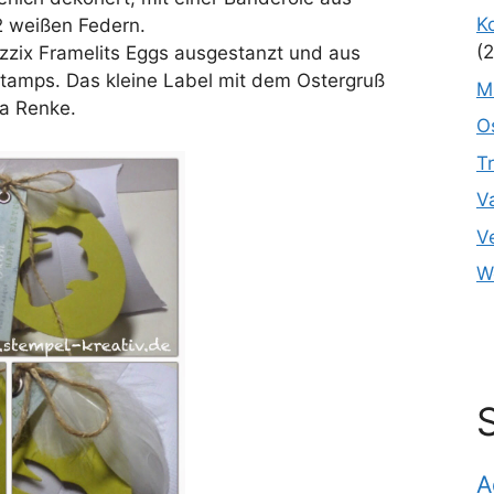
K
2 weißen Federn.
(2
izzix Framelits Eggs ausgestanzt und aus
amps. Das kleine Label mit dem Ostergruß
M
ra Renke.
O
T
V
V
W
A