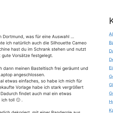
…
A
in Dortmund, was für eine Auswahl …
B
e ich natürlich auch die Silhouette Cameo
chine hast du im Schrank stehen und nutzt
D
kt gute Vorsätze festgelegt.
D
E
 dann meinen Basteltisch frei geräumt und
Laptop angeschlossen.
G
l etwas einfaches, so habe ich mich für
G
ekaufte Vorlage habe ich stark vergrößert
G
 Dadurch findet auch mal ein etwas
ch toll 🙂 .
H
K
lich dekoriert, mit einer Banderole aus