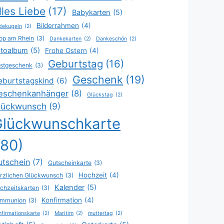
lles Liebe
(17)
Babykarten
(5)
Bilderrahmen
(4)
dekugeln
(2)
op am Rhein
(3)
Dankekarten
(2)
Dankeschön
(2)
toalbum
(5)
Frohe Ostern
(4)
Geburtstag
(16)
stgeschenk
(3)
Geschenk
(19)
eburtstagskind
(6)
eschenkanhänger
(8)
Glückstag
(2)
lückwunsch
(9)
Glückwunschkarte
(80)
utschein
(7)
Gutscheinkarte
(3)
Hochzeit
(4)
rzlichen Glückwunsch
(3)
Kalender
(5)
chzeitskarten
(3)
Konfirmation
(4)
mmunion
(3)
firmationskarte
(2)
Maritim
(2)
muttertag
(2)