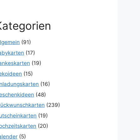
Kategorien
llgemein
(91)
abykarten
(17)
ankeskarten
(19)
ekoideen
(15)
inladungskarten
(16)
eschenkideen
(48)
lückwunschkarten
(239)
utscheinkarten
(19)
ochzeitskarten
(20)
alender
(5)