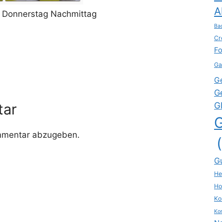
A
n Donnerstag Nachmittag
Ba
Cr
Fo
Ga
G
G
G
tar
mmentar abzugeben.
G
He
Ho
Ko
Kon