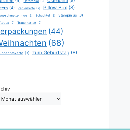
tizheft
(5)
Osterkarte
(5)
Osterdeko
(2)
Pillow Box
(8)
tern
(4)
Papierkette
(2)
Stampin up
(3)
pupschmetterlinge
(2)
Schachtel
(2)
ftebox
(2)
Trauerkarten
(2)
erpackungen
(44)
Weihnachten
(68)
zum Geburtstag
(8)
ihnachtskarte
(3)
rchiv