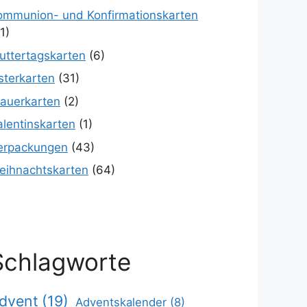
ommunion- und Konfirmationskarten
1)
uttertagskarten
(6)
sterkarten
(31)
rauerkarten
(2)
alentinskarten
(1)
erpackungen
(43)
eihnachtskarten
(64)
Schlagworte
dvent
(19)
Adventskalender
(8)