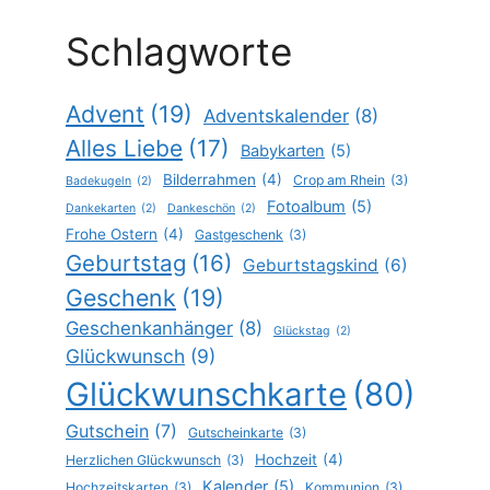
Schlagworte
Advent
(19)
Adventskalender
(8)
Alles Liebe
(17)
Babykarten
(5)
Bilderrahmen
(4)
Crop am Rhein
(3)
Badekugeln
(2)
Fotoalbum
(5)
Dankekarten
(2)
Dankeschön
(2)
Frohe Ostern
(4)
Gastgeschenk
(3)
Geburtstag
(16)
Geburtstagskind
(6)
Geschenk
(19)
Geschenkanhänger
(8)
Glückstag
(2)
Glückwunsch
(9)
Glückwunschkarte
(80)
Gutschein
(7)
Gutscheinkarte
(3)
Hochzeit
(4)
Herzlichen Glückwunsch
(3)
Kalender
(5)
Hochzeitskarten
(3)
Kommunion
(3)