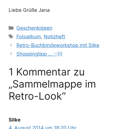
Liebe Grüße Jana
Kategorien
Geschenkideen
Schlagwörter
Fotoalbum
,
Notizheft
Retro-Buchbindeworkshop mit Silke
Shoppingtipp … :-)))
1 Kommentar zu
„Sammelmappe im
Retro-Look“
Silke
4. August 2014 um 18:20 Uhr