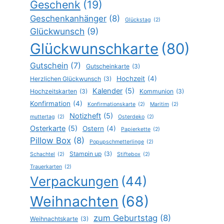
Geschenk
(19)
Geschenkanhänger
(8)
Glückstag
(2)
Glückwunsch
(9)
Glückwunschkarte
(80)
Gutschein
(7)
Gutscheinkarte
(3)
Hochzeit
(4)
Herzlichen Glückwunsch
(3)
Kalender
(5)
Hochzeitskarten
(3)
Kommunion
(3)
Konfirmation
(4)
Konfirmationskarte
(2)
Maritim
(2)
Notizheft
(5)
muttertag
(2)
Osterdeko
(2)
Osterkarte
(5)
Ostern
(4)
Papierkette
(2)
Pillow Box
(8)
Popupschmetterlinge
(2)
Stampin up
(3)
Schachtel
(2)
Stiftebox
(2)
Trauerkarten
(2)
Verpackungen
(44)
Weihnachten
(68)
zum Geburtstag
(8)
Weihnachtskarte
(3)